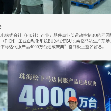
光
电株式会社（PID社）产业元器件事业部运动控制BU的西园
（PICN）工业自动化系统BU的张健BU长亲临马达生产现
下马达伺服产品4000万台达成庆典”签到板上签名留念。