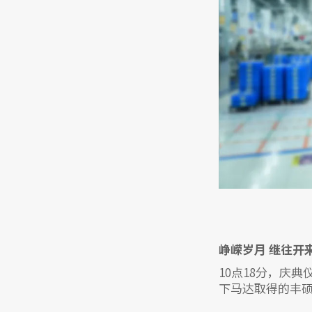
峥嵘岁月 继往开
10点18分，庆
下马达取得的丰