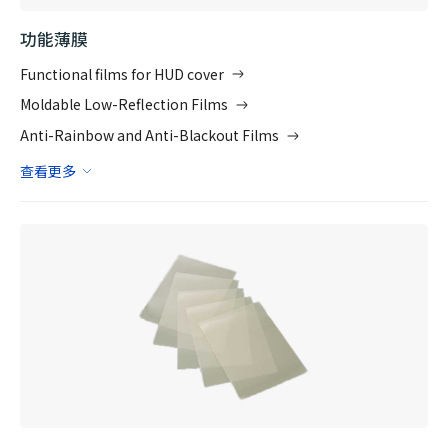
功能薄膜
Functional films for HUD cover
Moldable Low-Reflection Films
Anti-Rainbow and Anti-Blackout Films
查看更多