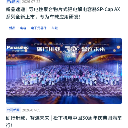
产品新闻
2026-07-22
​新品速递 | 导电性聚合物片式铝电解电容器SP-Cap AX
系列全新上市，专为车载应用研发！
·新品
·电容
·电子元器件
·车载
公司新闻
2026-07-09
砺行卅载，智连未来 | 松下机电中国30周年庆典圆满举
行！