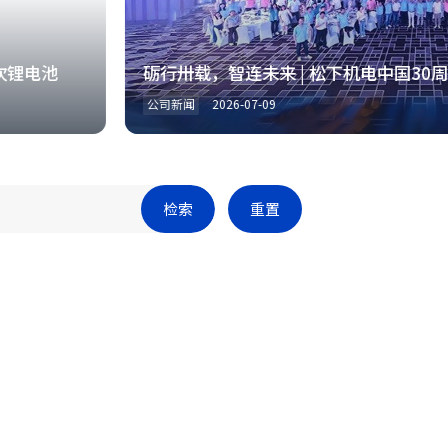
池
砺行卅载，智连未来 | 松下机电中国30周年庆
公司新闻
2026-07-09
检索
重置