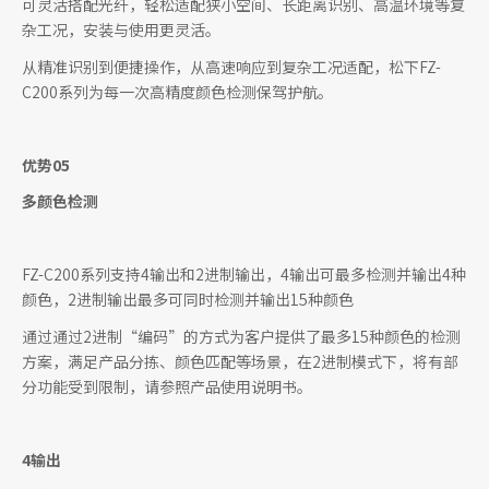
可灵活搭配光纤，轻松适配狭小空间、长距离识别、高温环境等复
杂工况，安装与使用更灵活。
从精准识别到便捷操作，从高速响应到复杂工况适配，松下FZ-
C200系列为每一次高精度颜色检测保驾护航。
优势05
多颜色检测
FZ-C200系列支持4输出和2进制输出，4输出可
最
多检测并输出4种
颜色，2进制输出
最
多可同时检测并输出15种颜色
通过通过2进制“编码”的方式为客户提供了
最
多15种颜色的检测
方案，满足产品分拣、颜色匹配等场景，在2进制模式下，将有部
分功能受到限制，请参照产品使用说明书。
4输出