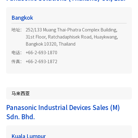
Bangkok
地址：
252/133 Muang Thai-Phatra Complex Building,
31st Floor, Ratchadaphisek Road, Huaykwang,
Bangkok 10320, Thailand
电话：
+66-2-693-1870
传真：
+66-2-693-1872
马来西亚
Panasonic Industrial Devices Sales (M)
Sdn. Bhd.
Kuala Lumpur