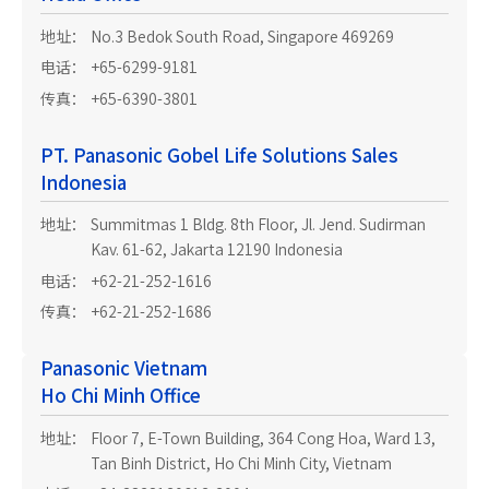
地址：
No.3 Bedok South Road, Singapore 469269
电话：
+65-6299-9181
传真：
+65-6390-3801
PT. Panasonic Gobel Life Solutions Sales
Indonesia
地址：
Summitmas 1 Bldg. 8th Floor, Jl. Jend. Sudirman
Kav. 61-62, Jakarta 12190 Indonesia
电话：
+62-21-252-1616
传真：
+62-21-252-1686
Panasonic Vietnam
Ho Chi Minh Office
地址：
Floor 7, E-Town Building, 364 Cong Hoa, Ward 13,
Tan Binh District, Ho Chi Minh City, Vietnam