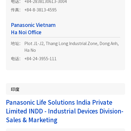
电话：
+84-2838130613-3004
传真：
+84-8-3813-4595
Panasonic Vietnam
Ha Noi Office
地址：
Plot J1-J2, Thang Long Industrial Zone, Dong Anh,
Ha No
电话：
+84-24-3955-111
印度
Panasonic Life Solutions India Private
Limited INDD - Industrial Devices Division-
Sales & Marketing