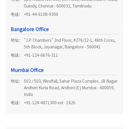
Guindy, Chennai - 600032, Tamilnadu
电话：
+91-44-6108-9300
Bangalore Office
地址：
"J.P. Chambers" 2nd Floor, #276/22-1, 46th Cross,
5th Block, Jayanagar, Bangalore - 560041
电话：
+91-124-6676-311
Mumbai Office
地址：
502 / 503, Windfall, Sahar Plaza Complex, JB Nagar
Andheri Kurla Road, Andheri (E) Mumbai - 400059,
India
电话：
+91-124-4871300 ext : 1626