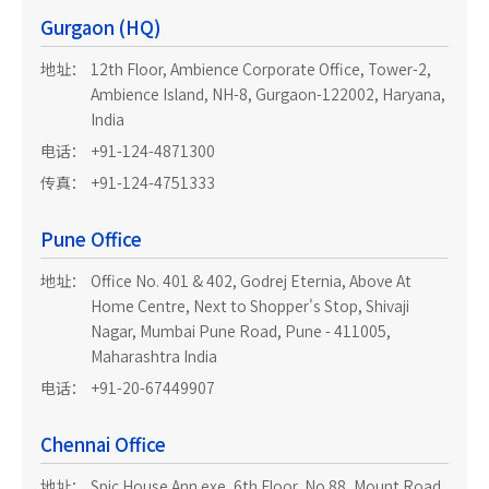
Gurgaon (HQ)
地址：
12th Floor, Ambience Corporate Office, Tower-2,
Ambience Island, NH-8, Gurgaon-122002, Haryana,
India
电话：
+91-124-4871300
传真：
+91-124-4751333
Pune Office
地址：
Office No. 401 & 402, Godrej Eternia, Above At
Home Centre, Next to Shopper's Stop, Shivaji
Nagar, Mumbai Pune Road, Pune - 411005,
Maharashtra India
电话：
+91-20-67449907
Chennai Office
地址：
Spic House Ann exe, 6th Floor, No.88, Mount Road,