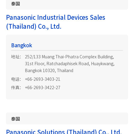
泰国
Panasonic Industrial Devices Sales
(Thailand) Co., Ltd.
Bangkok
地址：
252/133 Muang Thai-Phatra Complex Building,
31st Floor, Ratchadaphisek Road, Huaykwang,
Bangkok 10320, Thailand
电话：
+66-2693-3403-21
传真：
+66-2693-3422-27
泰国
Panasonic Solutions (Thailand) Co., Ltd.