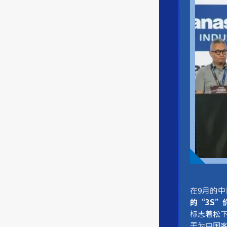
在9月的
的
“3S”
标志着松
于为中国