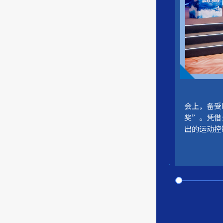
会上，备受
奖”。凭借
出的运动控