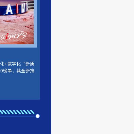
化+数字化“新质
50榜单；其全新推