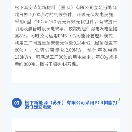
松下真空节能新材料（ 重 庆）有限公司立足当地 年
均日照 1,000小时的气候条件，升级光伏发电设施，
采用n型TOPCon*4.0 弱光高效光伏组件，有效提升
阴雨及晨昏时段发电效率，较常规组件弱电发电量提
高8%。同时公司运用EMS（合同能源管理）模式，
利用工厂闲置屋顶安装光伏板9,184m2（屋顶覆盖率
80%），总装机容量达2.09MW，预计年发电量
138kWh，可满足工厂30%的用电需求，年CO
减排
2
量约800吨，相当于植树4.4万棵。
松下新能源（苏州）有限公司采用PCR树脂打
0
3
造低碳充电宝