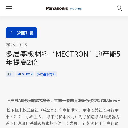
返回列表
2025-10-16
多层基板材料“MEGTRON”的产能5
年提高2倍
工厂
MEGTRON
多层基板材料
~应对AI服务器需求增长，首期于泰国大城府投资约170亿日元 ~
松下机电株式会社（总公司：东京都港区，董事长兼社长执行董
事・CEO：小泽正人， 以下简称本公司）为了加速以 AI 服务器为
首的信息通信基础设施市场的进一步发展， 计划强化用于高速通