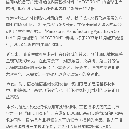
信网络设备等广泛领域的多层基板材料“MEGTRON”的全球生产
体制，拟在 2025年度起的5年内将产能提升约 2 倍。
作为全球生产体制强化对策的第一期，我们以未来将飞速发展的东
南亚市场为目标，将投资约170亿日元，在位于泰国大城内的本公
司电子材料生产据点“Panasonic Manufacturing Ayutthaya Co.
Ltd.”用地内建设“MEGTRON”新楼。将于2027年11月起开始运
行，2028 年度内构建量产体制。
近年来，随着生成AI技术在社会各领域的普及，预计通信数据量将
呈现飞跃式增长。 在此背景下，对服务器、交换机、路由器等信
息通信基础设施设备提出了更高要求， 既要实现通信的高速化与
大容量化，又需要进一步提升运算处理性能的高速化。
因此，对于信息通信基础设施设备中使用的电子电路基板材料
中，能够稳定且高效地传输信号、低传输损耗[1]材料的期待正日
益高涨。
本公司通过积极投资作为拥有独特材料、工艺技术优势的主力事
业之一的 “MEGTRON”，在满足信息通信基础设施市场的旺盛需
求的同时，提供具有业界领先水平的低传输损耗的商品，致力于推
动AI技术的进一步技术革新，并为社会课题的解决作出贡献。